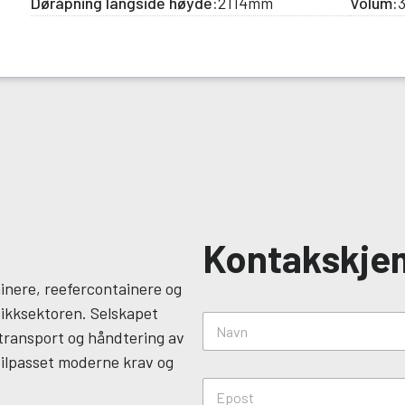
Døråpning langside høyde:
2114mm
Volum:
Kontakskje
inere, reefercontainere og
/
stikksektoren. Selskapet
N
k
, transport og håndtering av
a
a
v
n
tilpasset moderne krav og
n
m
E
*
e
p