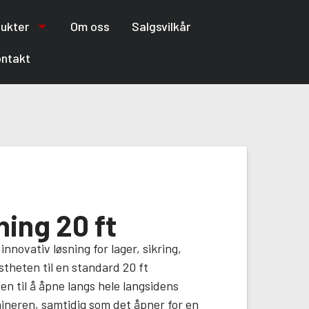
ukter
Om oss
Salgsvilkår
ntakt
ing 20 ft
novativ løsning for lager, sikring,
theten til en standard 20 ft
n til å åpne langs hele langsidens
taineren, samtidig som det åpner for en