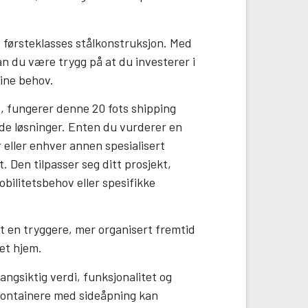
v førsteklasses stålkonstruksjon. Med
an du være trygg på at du investerer i
dine behov.
, fungerer denne 20 fots shipping
ede løsninger. Enten du vurderer en
 eller enhver annen spesialisert
. Den tilpasser seg ditt prosjekt,
bilitetsbehov eller spesifikke
ot en tryggere, mer organisert fremtid
get hjem.
langsiktig verdi, funksjonalitet og
containere med sideåpning kan