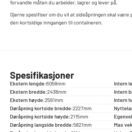
forvandle måten du arbeider, lagrer og lever på.
Gjerne spesifiser om du vil at sideåpningen skal være p
den kortsidige inngangen til containeren.
Spesifikasjoner
Ekstern lengde:
6058mm
Intern 
Ekstern bredde:
2438mm
Intern 
Ekstern høyde:
2591mm
Intern 
Døråpning kortside bredde:
2227mm
Nyttela
Døråpning kortside høyde:
2115mm
Egenvek
Døråpning langside bredde:
5821mm
Max vek