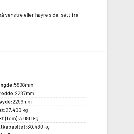
å venstre eller høyre side, sett fra
lengde:
5898mm
bredde:
2287mm
høyde:
2299mm
st:
27.400 kg
t (tom):
3.080 kg
tkapasitet:
30.480 kg