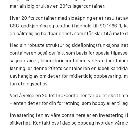
mer allsidig bruk av en 20fts lagercontainer.
Hver 20 fts container med sideåpning er et resultat a
CSC-godkjenning og testing i henhold til ISO 1496-1, k
en pålitelig og holdbar enhet, som står klar til å møte 
Med sin robuste struktur og sideåpningsfunksjonalitet
containeren også perfekt som basis for spesialtilpass
sagcontainer, laboratoriecontainer, verkstedcontainer
løsning, er denne 20fots containeren en ideell kandidat
uavhengig av om det er for midlertidig oppbevaring, mo
forretningsbehov.
Ved å velge en 20 fot ISO-container tar du et skritt m
– enten det er for din forretning, som hobby eller til e
Investering i en av våre containere er en investering i 
sikkerhet. Kontakt oss i dag og oppdag hvordan våre 