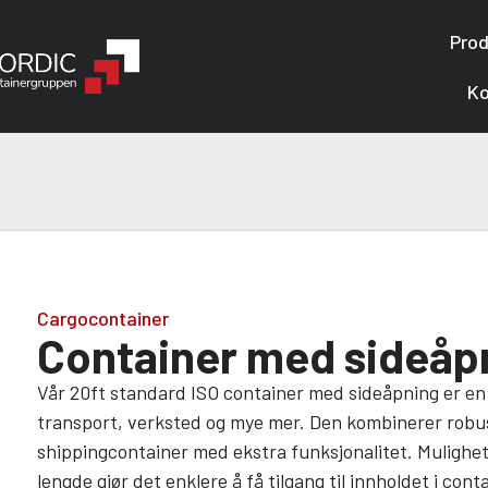
Prod
Ko
Cargocontainer
Container med sideåpn
Vår 20ft standard ISO container med sideåpning er en in
transport, verksted og mye mer. Den kombinerer robus
shippingcontainer med ekstra funksjonalitet. Mulighete
lengde gjør det enklere å få tilgang til innholdet i con