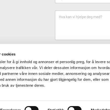
d
o
?
s
H
t
v
*
a
k
a
n
v
i
h
r cookies
j
e
er for å gi innhold og annonser et personlig preg, for å levere s
l
nalysere trafikken vår. Vi deler dessuten informasjon om hvord
p
Send
e
d partnerne våre innen sosiale medier, annonsering og analysear
d
annen informasjon du har gjort tilgjengelig for dem, eller som
e
 bruk av tjenestene deres.
g
m
e
d
?