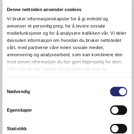
Denne nettsiden anvender cookies
Vi bruker informasjonskapsler for å gi innhold og
annonser et personlig preg, for å levere sosiale
mediefunksjoner og for å analysere trafikken vår. Vi deler
←
Previous
dessuten informasjon om hvordan du bruker nettstedet
vårt, med partnerne våre innen sosiale medier,
annonsering og analysearbeid, som kan kombinere den
TRC Nordic
med annen informasjon du har gjort tilgjengelig for dem,
TRC Nordic er en totalleverandør av
eller som de har samlet inn gjennom din bruk av
tankcontainere, reefercontainere og containere
tjenestene deres.
til industri-, bygg-, energi- og logistikksektoren.
Samtykkevalg
Nødvendig
Selskapet leverer løsninger for sikker og effektiv
lagring, transport og håndtering av væsker,
temperaturfølsomt gods og tørrlast – tilpasset
Egenskaper
moderne krav og internasjonale standarder.
Tlf:
+47 404 80 590
Statistikk