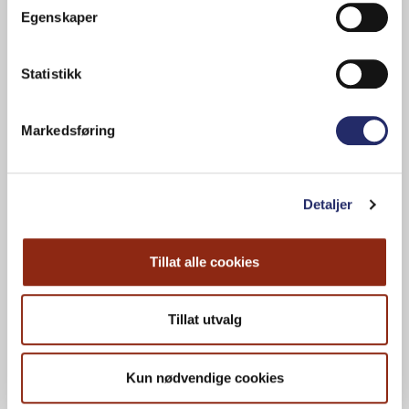
Egenskaper
Statistikk
Markedsføring
Container ISO Platform 40ft
Detaljer
Tillat alle cookies
Container ISO Platform 20ft
Tillat utvalg
Kun nødvendige cookies