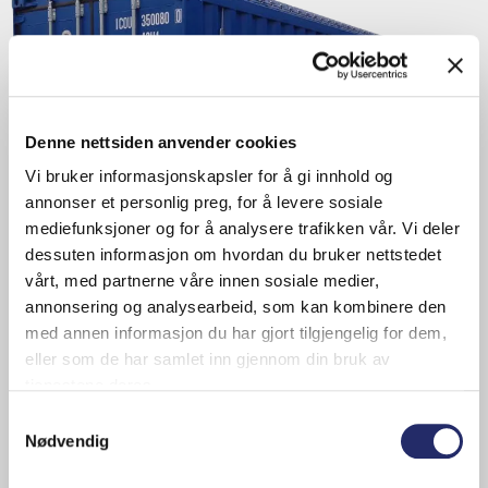
Denne nettsiden anvender cookies
Vi bruker informasjonskapsler for å gi innhold og
annonser et personlig preg, for å levere sosiale
mediefunksjoner og for å analysere trafikken vår. Vi deler
dessuten informasjon om hvordan du bruker nettstedet
vårt, med partnerne våre innen sosiale medier,
Container Open Top Soft 20ft
annonsering og analysearbeid, som kan kombinere den
med annen informasjon du har gjort tilgjengelig for dem,
eller som de har samlet inn gjennom din bruk av
tjenestene deres.
Samtykkevalg
Nødvendig