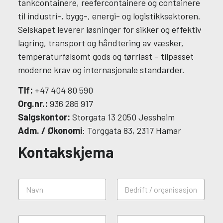
tankcontainere, reefercontainere og containere
til industri-, bygg-, energi- og logistikksektoren.
Selskapet leverer løsninger for sikker og effektiv
lagring, transport og håndtering av væsker,
temperaturfølsomt gods og tørrlast – tilpasset
moderne krav og internasjonale standarder.
Tlf:
+47 404 80 590
Org.nr.:
936 286 917
Salgskontor:
Storgata 13 2050 Jessheim
Adm. / Økonomi
: Torggata 83, 2317 Hamar
Kontakskjema
H
N
B
v
a
e
a
v
d
v
n
r
i
E
T
*
i